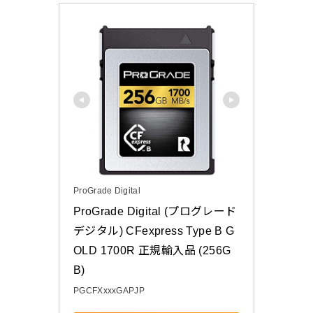
ProGrade Digital
ProGrade Digital (プログレード
デジタル) CFexpress Type B G
OLD 1700R 正規輸入品 (256G
B)
PGCFXxxxGAPJP