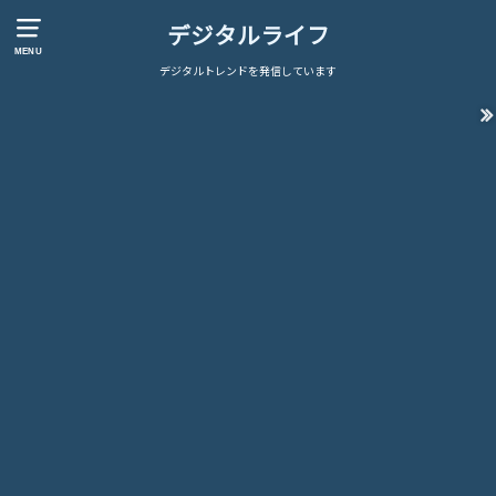
デジタルライフ
MENU
デジタルトレンドを発信しています