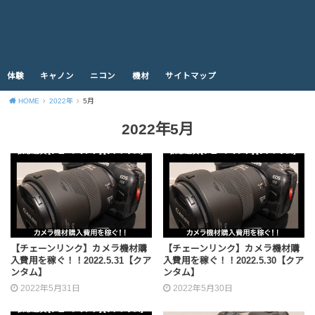
体験
キャノン
ニコン
機材
サイトマップ
HOME
2022年
5月
2022年5月
【チェーンリンク】カメラ機材購
【チェーンリンク】カメラ機材購
入費用を稼ぐ！！2022.5.31【クア
入費用を稼ぐ！！2022.5.30【クア
ンタム】
ンタム】
2022年5月31日
2022年5月30日