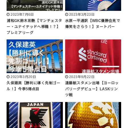
2023年7月6日
2023年3月23日
浦和GK鈴木彩艶【マンチェスタ
水原一平通訳【WBC優勝会見で
ー・ユナイテッドへ移籍！？】
爆笑をさらう！】ヌートバー
プレミアリーグ
2023年3月20日
2023年9月22日
久保建英【勝利に導く先制ゴー
遠藤航スタメン出場【ヨーロッ
ル！】今季5得点目
パリーグデビュー】LASKリン
ツ戦