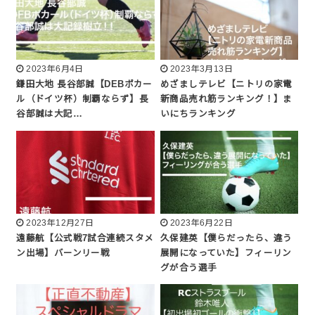
2023年6月4日
2023年3月13日
鎌田大地 長谷部誠【DEBポカー
めざましテレビ【ニトリの家電
ル（ドイツ杯）制覇ならず】長
新商品売れ筋ランキング！】ま
谷部誠は大記…
いにちランキング
2023年12月27日
2023年6月22日
遠藤航【公式戦7試合連続スタメ
久保建英【僕らだったら、違う
ン出場】バーンリー戦
展開になっていた】フィーリン
グが合う選手