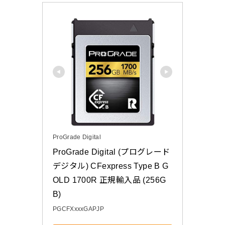
ProGrade Digital
ProGrade Digital (プログレード
デジタル) CFexpress Type B G
OLD 1700R 正規輸入品 (256G
B)
PGCFXxxxGAPJP