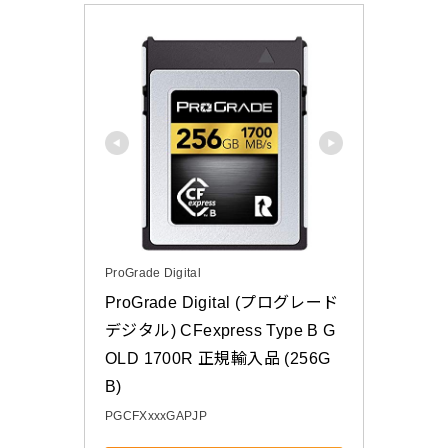
ProGrade Digital
ProGrade Digital (プログレード
デジタル) CFexpress Type B G
OLD 1700R 正規輸入品 (256G
B)
PGCFXxxxGAPJP