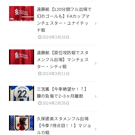
遠藤航【120分間フル出場で
幻のゴールも】FAカップマ
ンチェスター・ユナイテッ
ド戦
2024年3月18日
遠藤航【首位攻防戦でスタ
メンフル出場】マンチェス
ター・シティ戦
2024年3月11日
三笘薫【今季絶望か！？】
腰の負傷で2~3ヶ月離脱
2024年2月28日
久保建英スタメンフル出場
【今季7得点目！！】マジョ
ルカ戦