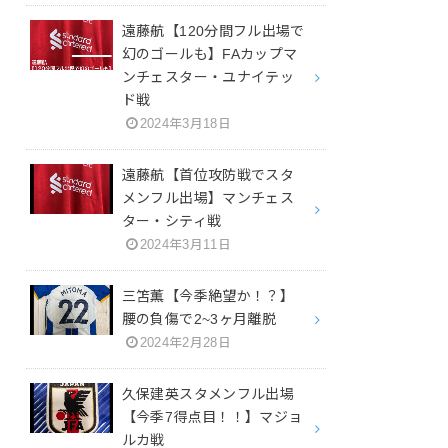
遠藤航【120分間フル出場で
幻のゴールも】FAカップマ
ンチェスター・ユナイテッ
ド戦
2024年3月18日
遠藤航【首位攻防戦でスタ
メンフル出場】マンチェス
ター・シティ戦
2024年3月11日
三笘薫【今季絶望か！？】
腰の負傷で2~3ヶ月離脱
2024年2月28日
久保建英スタメンフル出場
【今季7得点目！！】マジョ
ルカ戦