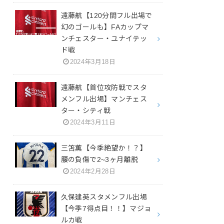
遠藤航【120分間フル出場で
幻のゴールも】FAカップマ
ンチェスター・ユナイテッ
ド戦
2024年3月18日
遠藤航【首位攻防戦でスタ
メンフル出場】マンチェス
ター・シティ戦
2024年3月11日
三笘薫【今季絶望か！？】
腰の負傷で2~3ヶ月離脱
2024年2月28日
久保建英スタメンフル出場
【今季7得点目！！】マジョ
ルカ戦