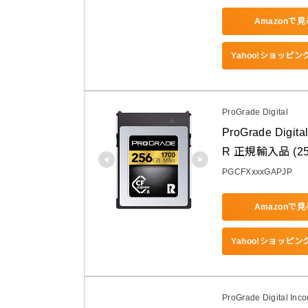
Amazonで見
Yahoo!ショッピ
ProGrade Digital
ProGrade Dig
R 正規輸入品 (25
PGCFXxxxGAPJP
Amazonで見
Yahoo!ショッピ
ProGrade Digital Inco