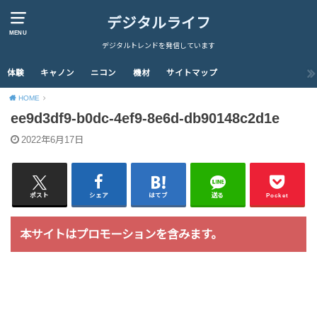
デジタルライフ
MENU
デジタルトレンドを発信しています
体験
キャノン
ニコン
機材
サイトマップ
HOME
ee9d3df9-b0dc-4ef9-8e6d-db90148c2d1e
2022年6月17日
ポスト
シェア
はてブ
送る
Pocket
本サイトはプロモーションを含みます。