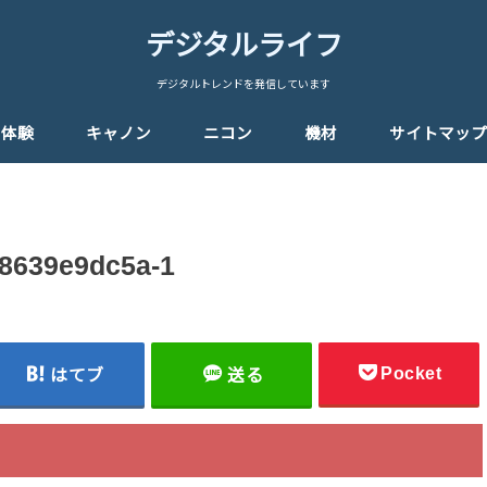
デジタルライフ
デジタルトレンドを発信しています
体験
キャノン
ニコン
機材
サイトマップ
98639e9dc5a-1
Pocket
はてブ
送る