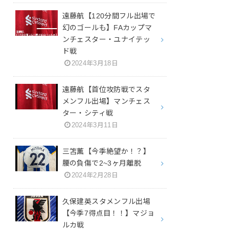
遠藤航【120分間フル出場で
幻のゴールも】FAカップマ
ンチェスター・ユナイテッ
ド戦
2024年3月18日
遠藤航【首位攻防戦でスタ
メンフル出場】マンチェス
ター・シティ戦
2024年3月11日
三笘薫【今季絶望か！？】
腰の負傷で2~3ヶ月離脱
2024年2月28日
久保建英スタメンフル出場
【今季7得点目！！】マジョ
ルカ戦