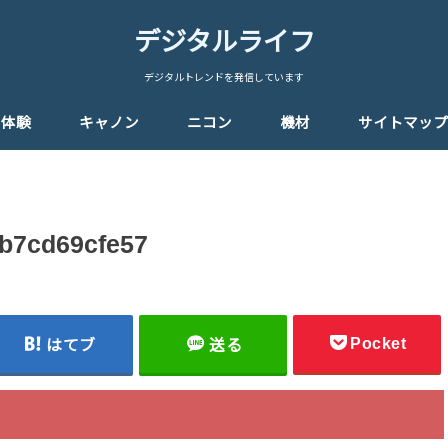
デジタルライフ
デジタルトレンドを発信しています
体験
キャノン
ニコン
機材
サイトマップ
bb7cd69cfe57
Pocket
はてブ
送る