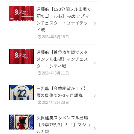
遠藤航【120分間フル出場で
幻のゴールも】FAカップマ
ンチェスター・ユナイテッ
ド戦
2024年3月18日
遠藤航【首位攻防戦でスタ
メンフル出場】マンチェス
ター・シティ戦
2024年3月11日
三笘薫【今季絶望か！？】
腰の負傷で2~3ヶ月離脱
2024年2月28日
久保建英スタメンフル出場
【今季7得点目！！】マジョ
ルカ戦