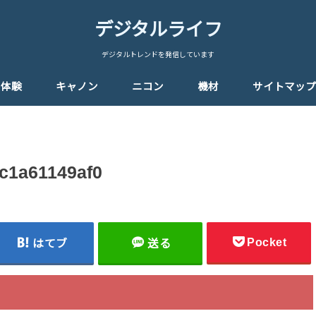
デジタルライフ
デジタルトレンドを発信しています
体験
キャノン
ニコン
機材
サイトマップ
6c1a61149af0
Pocket
はてブ
送る