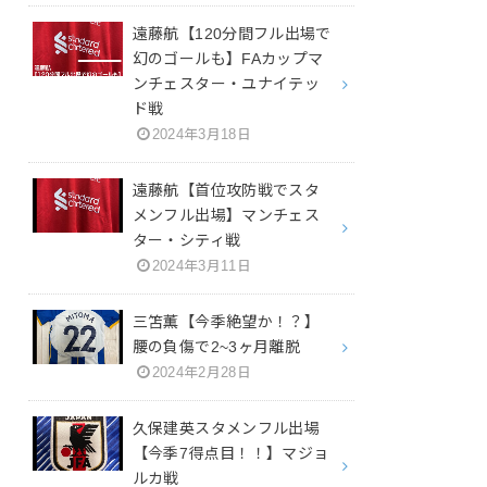
遠藤航【120分間フル出場で
幻のゴールも】FAカップマ
ンチェスター・ユナイテッ
ド戦
2024年3月18日
遠藤航【首位攻防戦でスタ
メンフル出場】マンチェス
ター・シティ戦
2024年3月11日
三笘薫【今季絶望か！？】
腰の負傷で2~3ヶ月離脱
2024年2月28日
久保建英スタメンフル出場
【今季7得点目！！】マジョ
ルカ戦