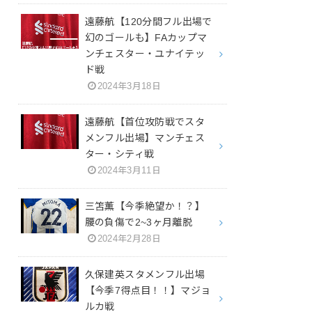
遠藤航【120分間フル出場で
幻のゴールも】FAカップマ
ンチェスター・ユナイテッ
ド戦
2024年3月18日
遠藤航【首位攻防戦でスタ
メンフル出場】マンチェス
ター・シティ戦
2024年3月11日
三笘薫【今季絶望か！？】
腰の負傷で2~3ヶ月離脱
2024年2月28日
久保建英スタメンフル出場
【今季7得点目！！】マジョ
ルカ戦