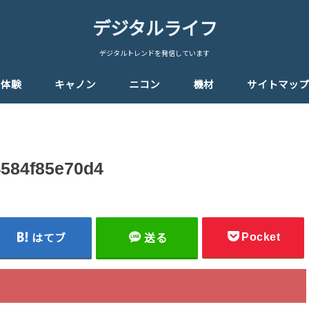
デジタルライフ
デジタルトレンドを発信しています
体験
キャノン
ニコン
機材
サイトマップ
4584f85e70d4
Pocket
はてブ
送る